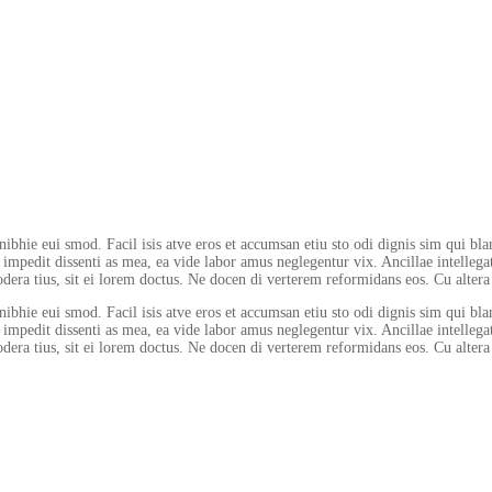
bhie eui smod. Facil isis atve eros et accumsan etiu sto odi dignis sim qui blan
o impedit dissenti as mea, ea vide labor amus neglegentur vix. Ancillae intellega
era tius, sit ei lorem doctus. Ne docen di verterem reformidans eos. Cu alter
bhie eui smod. Facil isis atve eros et accumsan etiu sto odi dignis sim qui blan
o impedit dissenti as mea, ea vide labor amus neglegentur vix. Ancillae intellega
era tius, sit ei lorem doctus. Ne docen di verterem reformidans eos. Cu alter