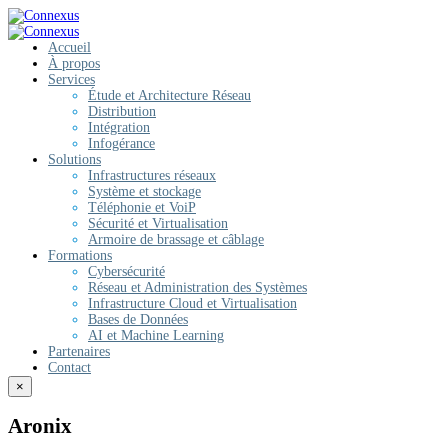
Accueil
À propos
Services
Étude et Architecture Réseau
Distribution
Intégration
Infogérance
Solutions
Infrastructures réseaux
Système et stockage
Téléphonie et VoiP
Sécurité et Virtualisation
Armoire de brassage et câblage
Formations
Cybersécurité
Réseau et Administration des Systèmes
Infrastructure Cloud et Virtualisation
Bases de Données
AI et Machine Learning
Partenaires
Contact
×
Aronix