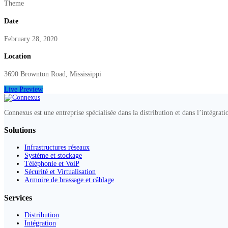
Theme
Date
February 28, 2020
Location
3690 Brownton Road, Mississippi
Live Preview
Connexus est une entreprise spécialisée dans la distribution et dans l’intégrati
Solutions
Infrastructures réseaux
Système et stockage
Téléphonie et VoiP
Sécurité et Virtualisation
Armoire de brassage et câblage
Services
Distribution
Intégration