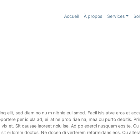
Accueil
À propos
Services
Sol
ng elit, sed diam no nu m nibhie eui smod. Facil isis atve eros et acc
 oportere per ic ula ad, ei latine prop riae na, mea cu purto debitis. P
t vix et. Sit causae laoreet nolu ise. Ad po exerci nusquam eos te. C
 sit ei lorem doctus. Ne docen di verterem reformidans eos. Cu alte