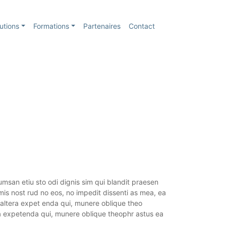
utions
Formations
Partenaires
Contact
umsan etiu sto odi dignis sim qui blandit praesen
rimis nost rud no eos, no impedit dissenti as mea, ea
u altera expet enda qui, munere oblique theo
ra expetenda qui, munere oblique theophr astus ea