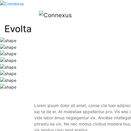
Evolta
Lorem ipsum dolor sit amet, conse cte tuer adipisci
lup ta de er. At molestiae appellantur pro. Vis wisi
vide labor amus neglegentur vix. Ancillae intellega
phrastu ea vix. Ne nec modus civibus modera tius,
vix modus civiu mod eratius.