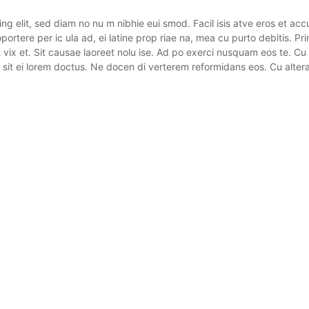
ng elit, sed diam no nu m nibhie eui smod. Facil isis atve eros et acc
 oportere per ic ula ad, ei latine prop riae na, mea cu purto debitis. P
t vix et. Sit causae laoreet nolu ise. Ad po exerci nusquam eos te. C
 sit ei lorem doctus. Ne docen di verterem reformidans eos. Cu alte