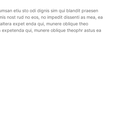
umsan etiu sto odi dignis sim qui blandit praesen
rimis nost rud no eos, no impedit dissenti as mea, ea
u altera expet enda qui, munere oblique theo
ra expetenda qui, munere oblique theophr astus ea