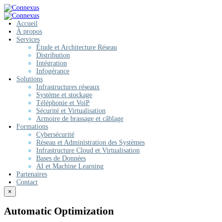
Accueil
À propos
Services
Étude et Architecture Réseau
Distribution
Intégration
Infogérance
Solutions
Infrastructures réseaux
Système et stockage
Téléphonie et VoiP
Sécurité et Virtualisation
Armoire de brassage et câblage
Formations
Cybersécurité
Réseau et Administration des Systèmes
Infrastructure Cloud et Virtualisation
Bases de Données
AI et Machine Learning
Partenaires
Contact
×
Automatic Optimization