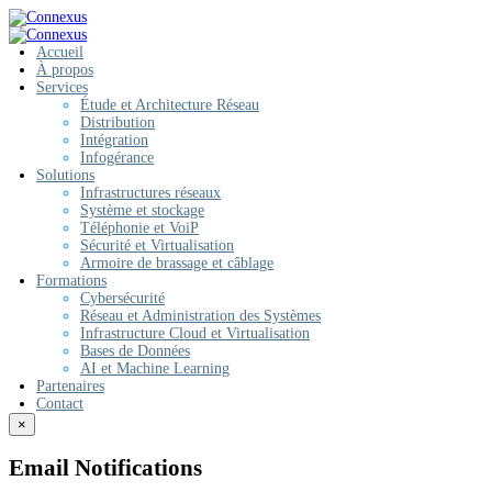
Accueil
À propos
Services
Étude et Architecture Réseau
Distribution
Intégration
Infogérance
Solutions
Infrastructures réseaux
Système et stockage
Téléphonie et VoiP
Sécurité et Virtualisation
Armoire de brassage et câblage
Formations
Cybersécurité
Réseau et Administration des Systèmes
Infrastructure Cloud et Virtualisation
Bases de Données
AI et Machine Learning
Partenaires
Contact
×
Email Notifications