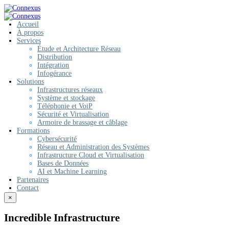
Accueil
À propos
Services
Étude et Architecture Réseau
Distribution
Intégration
Infogérance
Solutions
Infrastructures réseaux
Système et stockage
Téléphonie et VoiP
Sécurité et Virtualisation
Armoire de brassage et câblage
Formations
Cybersécurité
Réseau et Administration des Systèmes
Infrastructure Cloud et Virtualisation
Bases de Données
AI et Machine Learning
Partenaires
Contact
×
Incredible Infrastructure