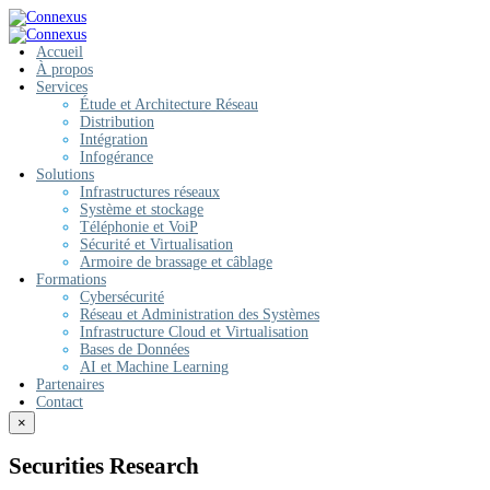
Accueil
À propos
Services
Étude et Architecture Réseau
Distribution
Intégration
Infogérance
Solutions
Infrastructures réseaux
Système et stockage
Téléphonie et VoiP
Sécurité et Virtualisation
Armoire de brassage et câblage
Formations
Cybersécurité
Réseau et Administration des Systèmes
Infrastructure Cloud et Virtualisation
Bases de Données
AI et Machine Learning
Partenaires
Contact
×
Securities Research